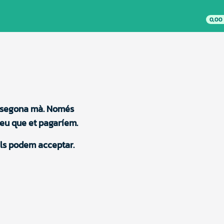
0,00
e segona mà. Només 
preu que et pagaríem.
els podem acceptar.